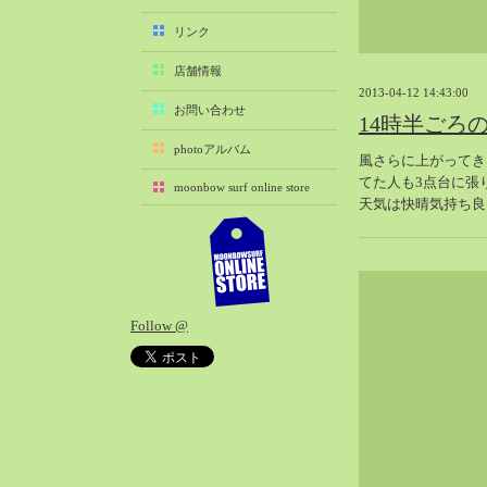
2025-11（29）
リンク
2025-10（22）
店舗情報
2025-09（25）
2013-04-12 14:43:00
2025-08（29）
お問い合わせ
14時半ごろ
2025-07（21）
photoアルバム
風さらに上がってき
2025-06（27）
てた人も3点台に張
moonbow surf online store
2025-05（27）
天気は快晴気持ち良
2025-04（21）
2025-03（28）
2025-02（41）
2025-01（37）
Follow @
2024-12（54）
2024-11（28）
2024-10（29）
2024-09（29）
2024-08（27）
2024-07（34）