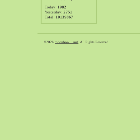
2021-08（38）
Today:
1982
2021-07（41）
Yesterday:
2751
Total:
10139867
2021-06（39）
2021-05（50）
2021-04（50）
2021-03（54）
©2026
moonbow surf
. All Rights Reserved.
2021-02（47）
2021-01（69）
2020-12（51）
2020-11（47）
2020-10（50）
2020-09（39）
2020-08（36）
2020-07（46）
2020-06（50）
2020-05（6）
2020-04（26）
2020-03（29）