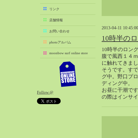
2025-11（29）
リンク
2025-10（22）
店舗情報
2025-09（25）
2013-04-11 10:45:0
2025-08（29）
お問い合わせ
10時半の
2025-07（21）
photoアルバム
2025-06（27）
10時半のロン
moonbow surf online store
2025-05（27）
腹で風西１４
に触れてきまし
2025-04（21）
そうです。すで
2025-03（28）
グ中。野口プ
2025-02（41）
ディング中。
2025-01（37）
お昼に干潮で
Follow @
2024-12（54）
の際はインサ
2024-11（28）
2024-10（29）
2024-09（29）
2024-08（27）
2024-07（34）