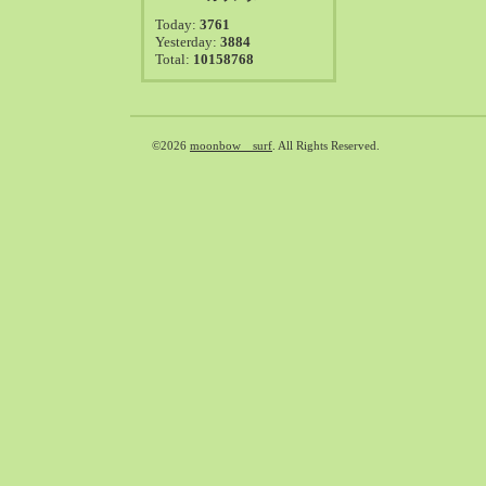
2021-08（38）
Today:
3761
2021-07（41）
Yesterday:
3884
Total:
10158768
2021-06（39）
2021-05（50）
2021-04（50）
2021-03（54）
©2026
moonbow surf
. All Rights Reserved.
2021-02（47）
2021-01（69）
2020-12（51）
2020-11（47）
2020-10（50）
2020-09（39）
2020-08（36）
2020-07（46）
2020-06（50）
2020-05（6）
2020-04（26）
2020-03（29）