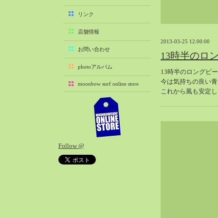
2025-11（29）
リンク
2025-10（22）
店舗情報
2025-09（25）
2013-03-25 12:00:00
2025-08（29）
お問い合わせ
13時半のロ
2025-07（21）
photoアルバム
13時半のロングビ
2025-06（27）
今は気持ちの良い青
moonbow surf online store
2025-05（27）
これから風も安定し
2025-04（21）
2025-03（28）
2025-02（41）
2025-01（37）
Follow @
2024-12（54）
2024-11（28）
2024-10（29）
2024-09（29）
2024-08（27）
2024-07（34）