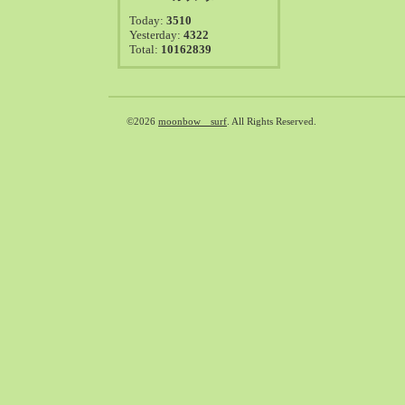
2021-08（38）
Today:
3510
2021-07（41）
Yesterday:
4322
Total:
10162839
2021-06（39）
2021-05（50）
2021-04（50）
2021-03（54）
©2026
moonbow surf
. All Rights Reserved.
2021-02（47）
2021-01（69）
2020-12（51）
2020-11（47）
2020-10（50）
2020-09（39）
2020-08（36）
2020-07（46）
2020-06（50）
2020-05（6）
2020-04（26）
2020-03（29）