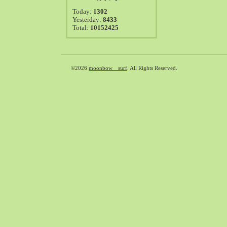
2021-08（38）
Today:
1302
2021-07（41）
Yesterday:
8433
Total:
10152425
2021-06（39）
2021-05（50）
2021-04（50）
2021-03（54）
©2026
moonbow surf
. All Rights Reserved.
2021-02（47）
2021-01（69）
2020-12（51）
2020-11（47）
2020-10（50）
2020-09（39）
2020-08（36）
2020-07（46）
2020-06（50）
2020-05（6）
2020-04（26）
2020-03（29）