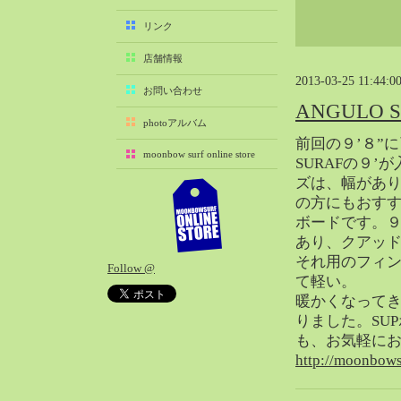
2025-11（29）
リンク
2025-10（22）
店舗情報
2025-09（25）
2013-03-25 11:44:0
2025-08（29）
お問い合わせ
ANGULO 
2025-07（21）
photoアルバム
2025-06（27）
前回の９’８”に
moonbow surf online store
2025-05（27）
SURAFの９
ズは、幅があ
2025-04（21）
の方にもおす
2025-03（28）
ボードです。９
2025-02（41）
あり、クアッ
2025-01（37）
それ用のフィン
Follow @
2024-12（54）
て軽い。
2024-11（28）
暖かくなってき
りました。SU
2024-10（29）
も、お気軽に
2024-09（29）
http://moonbows
2024-08（27）
2024-07（34）