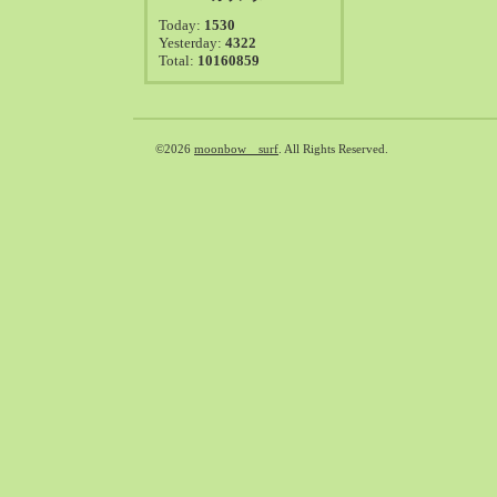
2021-08（38）
Today:
1530
2021-07（41）
Yesterday:
4322
Total:
10160859
2021-06（39）
2021-05（50）
2021-04（50）
2021-03（54）
©2026
moonbow surf
. All Rights Reserved.
2021-02（47）
2021-01（69）
2020-12（51）
2020-11（47）
2020-10（50）
2020-09（39）
2020-08（36）
2020-07（46）
2020-06（50）
2020-05（6）
2020-04（26）
2020-03（29）