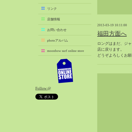
2025-11（29）
リンク
2025-10（22）
店舗情報
2025-09（25）
2013-03-19 10:11:00
2025-08（29）
お問い合わせ
福田方面へ
2025-07（21）
photoアルバム
ロングはまだ、ジャ
2025-06（27）
店に戻ります。
moonbow surf online store
2025-05（27）
どうぞよろしくお願
2025-04（21）
2025-03（28）
2025-02（41）
2025-01（37）
Follow @
2024-12（54）
2024-11（28）
2024-10（29）
2024-09（29）
2024-08（27）
2024-07（34）