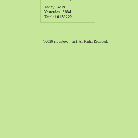
2021-08（38）
Today:
3215
2021-07（41）
Yesterday:
3884
Total:
10158222
2021-06（39）
2021-05（50）
2021-04（50）
2021-03（54）
©2026
moonbow surf
. All Rights Reserved.
2021-02（47）
2021-01（69）
2020-12（51）
2020-11（47）
2020-10（50）
2020-09（39）
2020-08（36）
2020-07（46）
2020-06（50）
2020-05（6）
2020-04（26）
2020-03（29）