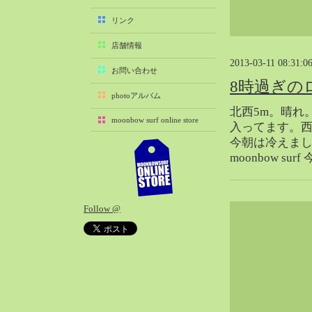
2025-11（29）
リンク
2025-10（22）
店舗情報
2025-09（25）
2013-03-11 08:31:0
2025-08（29）
お問い合わせ
8時過ぎの
2025-07（21）
photoアルバム
2025-06（27）
北西5m。晴れ
moonbow surf online store
2025-05（27）
入ってます。
今朝は冷えま
2025-04（21）
moonbow 
2025-03（28）
2025-02（41）
2025-01（37）
Follow @
2024-12（54）
2024-11（28）
2024-10（29）
2024-09（29）
2024-08（27）
2024-07（34）