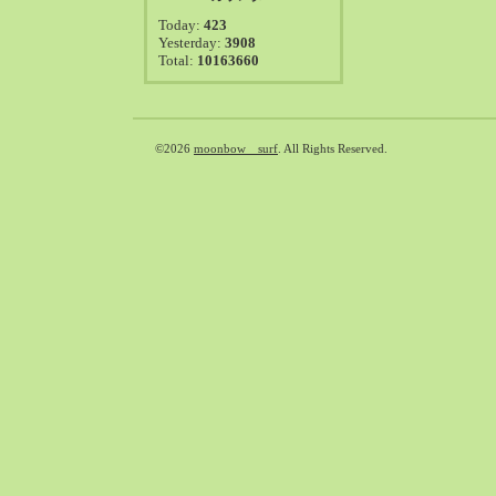
2021-08（38）
Today:
423
2021-07（41）
Yesterday:
3908
Total:
10163660
2021-06（39）
2021-05（50）
2021-04（50）
2021-03（54）
©2026
moonbow surf
. All Rights Reserved.
2021-02（47）
2021-01（69）
2020-12（51）
2020-11（47）
2020-10（50）
2020-09（39）
2020-08（36）
2020-07（46）
2020-06（50）
2020-05（6）
2020-04（26）
2020-03（29）