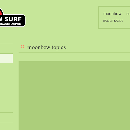
moonbow su
0548-63-5925
moonbow topics