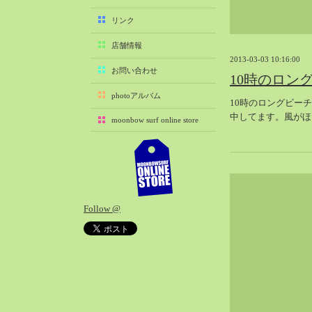
2025-11（29）
リンク
2025-10（22）
店舗情報
2025-09（25）
2013-03-03 10:16:00
2025-08（29）
お問い合わせ
10時のロン
2025-07（21）
photoアルバム
10時のロングビー
2025-06（27）
中してます。風がほ
moonbow surf online store
2025-05（27）
2025-04（21）
2025-03（28）
2025-02（41）
2025-01（37）
Follow @
2024-12（54）
2024-11（28）
2024-10（29）
2024-09（29）
2024-08（27）
2024-07（34）