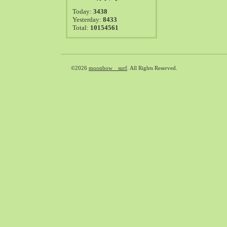
2021-08（38）
Today:
3438
2021-07（41）
Yesterday:
8433
Total:
10154561
2021-06（39）
2021-05（50）
2021-04（50）
2021-03（54）
©2026
moonbow surf
. All Rights Reserved.
2021-02（47）
2021-01（69）
2020-12（51）
2020-11（47）
2020-10（50）
2020-09（39）
2020-08（36）
2020-07（46）
2020-06（50）
2020-05（6）
2020-04（26）
2020-03（29）