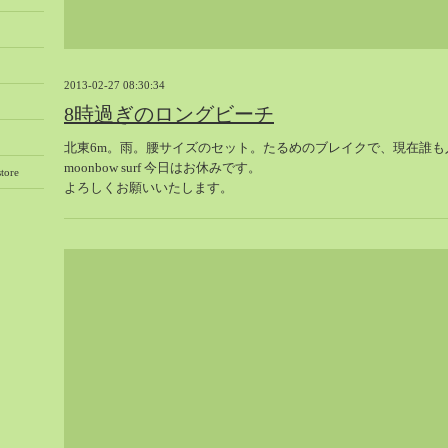
2013-02-27 08:30:34
8時過ぎのロングビーチ
北東6m。雨。腰サイズのセット。たるめのブレイクで、現在誰も
moonbow surf 今日はお休みです。
tore
よろしくお願いいたします。