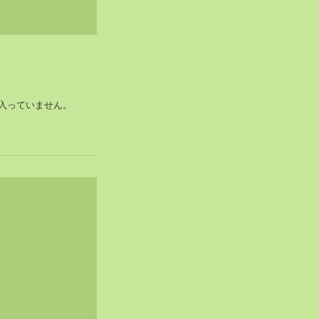
入っていません。