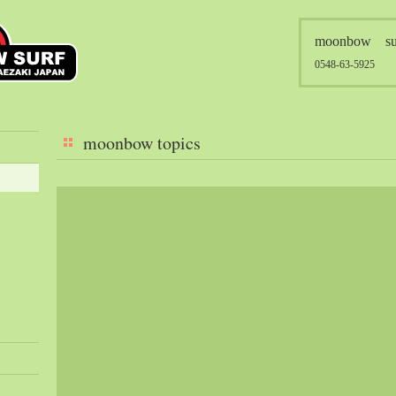
moonbow su
0548-63-5925
moonbow topics