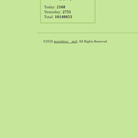
2021-08（38）
Today:
2168
2021-07（41）
Yesterday:
2751
Total:
10140053
2021-06（39）
2021-05（50）
2021-04（50）
2021-03（54）
©2026
moonbow surf
. All Rights Reserved.
2021-02（47）
2021-01（69）
2020-12（51）
2020-11（47）
2020-10（50）
2020-09（39）
2020-08（36）
2020-07（46）
2020-06（50）
2020-05（6）
2020-04（26）
2020-03（29）