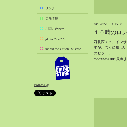
2025-11（29）
リンク
2025-10（22）
店舗情報
2025-09（25）
2013-02-25 10:15:00
2025-08（29）
お問い合わせ
１０時のロ
2025-07（21）
photoアルバム
西北西７ｍ。インサ
2025-06（27）
すが、徐々に風はい
moonbow surf online store
2025-05（27）
のセット。
2025-04（21）
moonbow surf 
2025-03（28）
2025-02（41）
2025-01（37）
Follow @
2024-12（54）
2024-11（28）
2024-10（29）
2024-09（29）
2024-08（27）
2024-07（34）