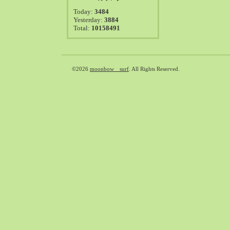
2021-08（38）
Today:
3484
2021-07（41）
Yesterday:
3884
Total:
10158491
2021-06（39）
2021-05（50）
2021-04（50）
2021-03（54）
©2026
moonbow surf
. All Rights Reserved.
2021-02（47）
2021-01（69）
2020-12（51）
2020-11（47）
2020-10（50）
2020-09（39）
2020-08（36）
2020-07（46）
2020-06（50）
2020-05（6）
2020-04（26）
2020-03（29）