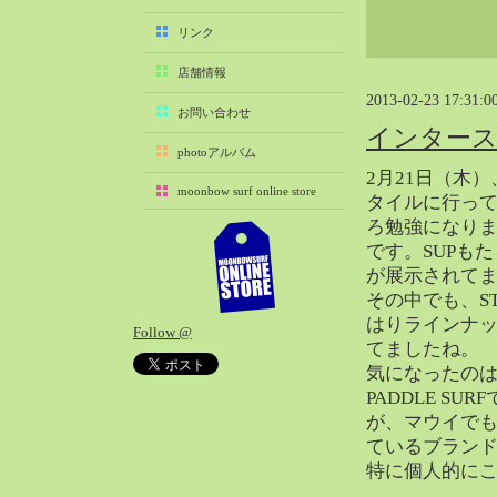
2025-11（29）
リンク
2025-10（22）
店舗情報
2025-09（25）
2013-02-23 17:31:0
2025-08（29）
お問い合わせ
インター
2025-07（21）
photoアルバム
2025-06（27）
2月21日（木
moonbow surf online store
2025-05（27）
タイルに行っ
ろ勉強になり
2025-04（21）
です。SUPも
2025-03（28）
が展示されて
2025-02（41）
その中でも、ST
2025-01（37）
はりラインナ
Follow @
2024-12（54）
てましたね。
2024-11（28）
気になったのは、
PADDLE S
2024-10（29）
が、マウイで
2024-09（29）
ているブラン
2024-08（27）
特に個人的にこ
2024-07（34）