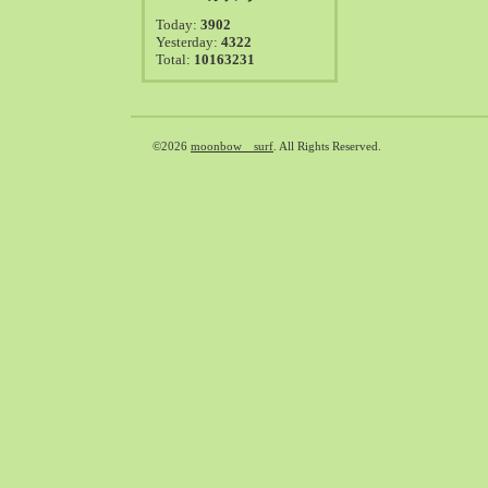
2021-08（38）
Today:
3902
2021-07（41）
Yesterday:
4322
Total:
10163231
2021-06（39）
2021-05（50）
2021-04（50）
2021-03（54）
©2026
moonbow surf
. All Rights Reserved.
2021-02（47）
2021-01（69）
2020-12（51）
2020-11（47）
2020-10（50）
2020-09（39）
2020-08（36）
2020-07（46）
2020-06（50）
2020-05（6）
2020-04（26）
2020-03（29）