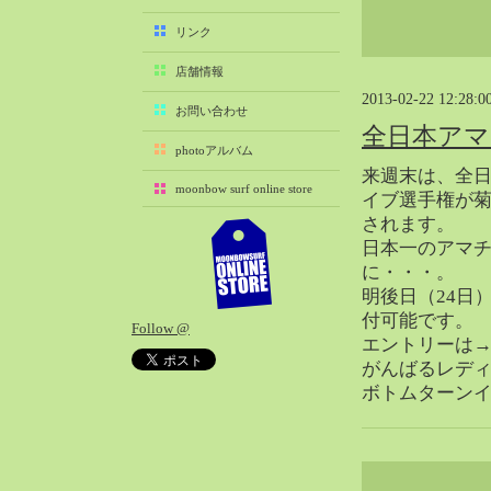
2025-11（29）
リンク
2025-10（22）
店舗情報
2025-09（25）
2013-02-22 12:28:0
2025-08（29）
お問い合わせ
全日本アマ
2025-07（21）
photoアルバム
2025-06（27）
来週末は、全
moonbow surf online store
2025-05（27）
イブ選手権が
されます。
2025-04（21）
日本一のアマ
2025-03（28）
に・・・。
2025-02（41）
明後日（24日
2025-01（37）
付可能です。
Follow @
2024-12（54）
エントリーは
2024-11（28）
がんばるレデ
ボトムターン
2024-10（29）
2024-09（29）
2024-08（27）
2024-07（34）