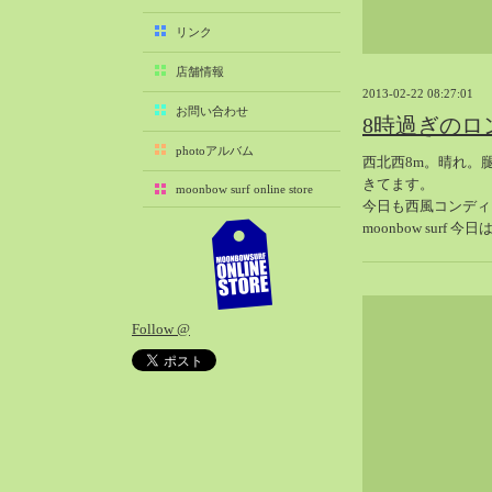
2025-11（29）
リンク
2025-10（22）
店舗情報
2025-09（25）
2013-02-22 08:27:01
2025-08（29）
お問い合わせ
8時過ぎのロ
2025-07（21）
photoアルバム
西北西8m。晴れ。
2025-06（27）
きてます。
moonbow surf online store
2025-05（27）
今日も西風コンディ
2025-04（21）
moonbow surf 
2025-03（28）
2025-02（41）
2025-01（37）
Follow @
2024-12（54）
2024-11（28）
2024-10（29）
2024-09（29）
2024-08（27）
2024-07（34）