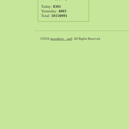
2021-08（38）
Today:
8301
2021-07（41）
Yesterday:
4805
Total:
10150991
2021-06（39）
2021-05（50）
2021-04（50）
2021-03（54）
©2026
moonbow surf
. All Rights Reserved.
2021-02（47）
2021-01（69）
2020-12（51）
2020-11（47）
2020-10（50）
2020-09（39）
2020-08（36）
2020-07（46）
2020-06（50）
2020-05（6）
2020-04（26）
2020-03（29）