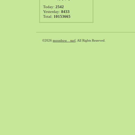
2021-08（38）
Today:
2542
2021-07（41）
Yesterday:
8433
Total:
10153665
2021-06（39）
2021-05（50）
2021-04（50）
2021-03（54）
©2026
moonbow surf
. All Rights Reserved.
2021-02（47）
2021-01（69）
2020-12（51）
2020-11（47）
2020-10（50）
2020-09（39）
2020-08（36）
2020-07（46）
2020-06（50）
2020-05（6）
2020-04（26）
2020-03（29）