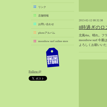
2025-11（29）
リンク
2025-10（22）
店舗情報
2025-09（25）
2013-02-12 08:32:38
2025-08（29）
お問い合わせ
8時過ぎのロ
2025-07（21）
photoアルバム
北風4m。晴れ。フ
2025-06（27）
moonbow surf
moonbow surf online store
2025-05（27）
よろしくお願いいた
2025-04（21）
2025-03（28）
2025-02（41）
2025-01（37）
Follow @
2024-12（54）
2024-11（28）
2024-10（29）
2024-09（29）
2024-08（27）
2024-07（34）