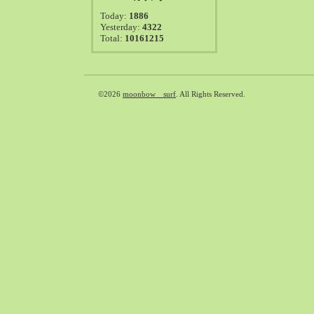
2021-08（38）
Today:
1886
2021-07（41）
Yesterday:
4322
Total:
10161215
2021-06（39）
2021-05（50）
2021-04（50）
2021-03（54）
©2026
moonbow surf
. All Rights Reserved.
2021-02（47）
2021-01（69）
2020-12（51）
2020-11（47）
2020-10（50）
2020-09（39）
2020-08（36）
2020-07（46）
2020-06（50）
2020-05（6）
2020-04（26）
2020-03（29）