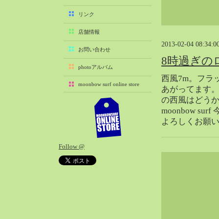
2025-11（29）
リンク
2025-10（22）
店舗情報
2025-09（25）
2013-02-04 08:34:0
2025-08（29）
お問い合わせ
8時過ぎの
2025-07（21）
photoアルバム
2025-06（27）
西風7m。フラ
moonbow surf online store
2025-05（27）
あがってます
の西風はどう
2025-04（21）
moonbow s
2025-03（28）
よろしくお願
2025-02（41）
2025-01（37）
Follow @
2024-12（54）
2024-11（28）
2024-10（29）
2024-09（29）
2024-08（27）
2024-07（34）