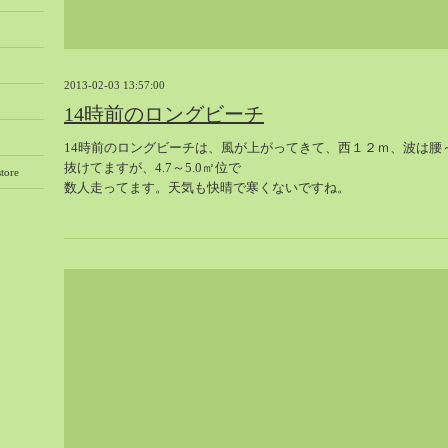
2013-02-03 13:57:00
14時前のロングビーチ
14時前のロングビーチは、風が上がってきて、西１２ｍ、波は腰
抜けてますが、4.7～5.0㎡位で
tore
数人走ってます。天気も快晴で寒くないですね。