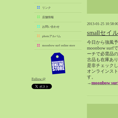
2025-11（29）
リンク
2025-10（22）
店舗情報
2025-09（25）
2013-01-25 10:58:0
2025-08（29）
お問い合わせ
smallセイ
2025-07（21）
photoアルバム
2025-06（27）
今日から強風予
moonbow surf online store
2025-05（27）
moonbow s
ーチで必需品の、
2025-04（21）
古品も在庫あ
2025-03（28）
是非チェック
2025-02（41）
オンラインス
2025-01（37）
す。
Follow @
2024-12（54）
→
moonbow surf
2024-11（28）
2024-10（29）
2024-09（29）
2024-08（27）
2024-07（34）