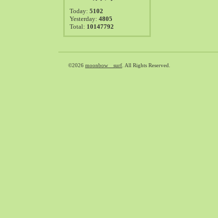
2021-08（38）
Today:
5102
2021-07（41）
Yesterday:
4805
Total:
10147792
2021-06（39）
2021-05（50）
2021-04（50）
2021-03（54）
©2026
moonbow surf
. All Rights Reserved.
2021-02（47）
2021-01（69）
2020-12（51）
2020-11（47）
2020-10（50）
2020-09（39）
2020-08（36）
2020-07（46）
2020-06（50）
2020-05（6）
2020-04（26）
2020-03（29）