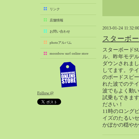
2025-11（29）
リンク
2025-10（22）
店舗情報
2025-09（25）
2013-01-24 11:32:0
2025-08（29）
お問い合わせ
スターボードSU
2025-07（21）
photoアルバム
2025-06（27）
スターボードSUP8
moonbow surf online store
2025-05（27）
ル、昨年モデ
ダウンされま
2025-04（21）
してます。テ
2025-03（28）
のボードスピ
2025-02（41）
れた波でのテ
2025-01（37）
波でもよく動
Follow @
2024-12（54）
試乗もできま
2024-11（28）
ださい！
11時のロング
2024-10（29）
イズのたるい
2024-09（29）
かぽかの穏や
2024-08（27）
2024-07（34）