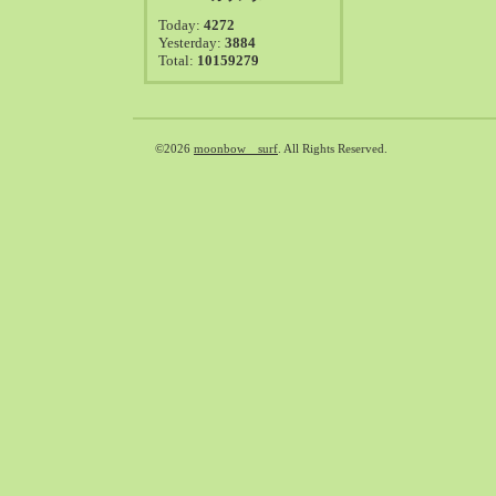
2021-08（38）
Today:
4272
2021-07（41）
Yesterday:
3884
Total:
10159279
2021-06（39）
2021-05（50）
2021-04（50）
2021-03（54）
©2026
moonbow surf
. All Rights Reserved.
2021-02（47）
2021-01（69）
2020-12（51）
2020-11（47）
2020-10（50）
2020-09（39）
2020-08（36）
2020-07（46）
2020-06（50）
2020-05（6）
2020-04（26）
2020-03（29）