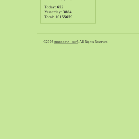
2021-08（38）
Today:
652
2021-07（41）
Yesterday:
3884
Total:
10155659
2021-06（39）
2021-05（50）
2021-04（50）
2021-03（54）
©2026
moonbow surf
. All Rights Reserved.
2021-02（47）
2021-01（69）
2020-12（51）
2020-11（47）
2020-10（50）
2020-09（39）
2020-08（36）
2020-07（46）
2020-06（50）
2020-05（6）
2020-04（26）
2020-03（29）