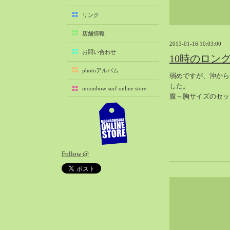
2025-11（29）
リンク
2025-10（22）
店舗情報
2025-09（25）
2013-01-16 10:03:00
2025-08（29）
お問い合わせ
10時のロン
2025-07（21）
photoアルバム
弱めですが、沖から
2025-06（27）
した。
moonbow surf online store
2025-05（27）
腹～胸サイズのセッ
2025-04（21）
2025-03（28）
2025-02（41）
2025-01（37）
Follow @
2024-12（54）
2024-11（28）
2024-10（29）
2024-09（29）
2024-08（27）
2024-07（34）