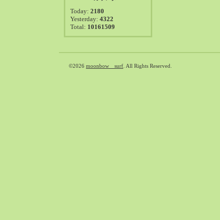
2021-08（38）
Today:
2180
2021-07（41）
Yesterday:
4322
Total:
10161509
2021-06（39）
2021-05（50）
2021-04（50）
2021-03（54）
©2026
moonbow surf
. All Rights Reserved.
2021-02（47）
2021-01（69）
2020-12（51）
2020-11（47）
2020-10（50）
2020-09（39）
2020-08（36）
2020-07（46）
2020-06（50）
2020-05（6）
2020-04（26）
2020-03（29）