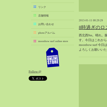
2025-11（29）
リンク
2025-10（22）
店舗情報
2025-09（25）
2013-01-11 08:29:29
2025-08（29）
お問い合わせ
8時過ぎのロ
2025-07（21）
photoアルバム
西北西9m。晴れ。
2025-06（27）
す。今日はこれから
moonbow surf online store
2025-05（27）
moonbow surf 
2025-04（21）
よろしくお願いいた
2025-03（28）
2025-02（41）
2025-01（37）
Follow @
2024-12（54）
2024-11（28）
2024-10（29）
2024-09（29）
2024-08（27）
2024-07（34）