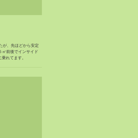
したが、先ほどから安定
５㎡前後でインサイド
に乗れてます。