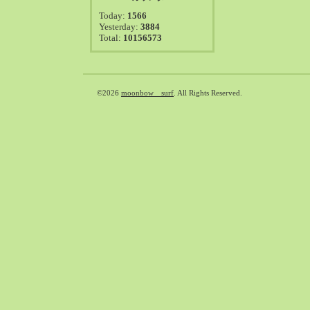
2021-08（38）
Today:
1566
2021-07（41）
Yesterday:
3884
Total:
10156573
2021-06（39）
2021-05（50）
2021-04（50）
2021-03（54）
©2026
moonbow surf
. All Rights Reserved.
2021-02（47）
2021-01（69）
2020-12（51）
2020-11（47）
2020-10（50）
2020-09（39）
2020-08（36）
2020-07（46）
2020-06（50）
2020-05（6）
2020-04（26）
2020-03（29）