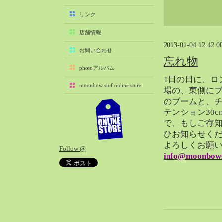
2025-11（29）
リンク
2025-10（22）
店舗情報
2025-09（25）
2013-01-04 12:42:0
2025-08（29）
お問い合わせ
忘れ物
2025-07（21）
photoアルバム
2025-06（27）
1日の日に、ロ
moonbow surf online store
2025-05（27）
場の、東側にプ
のブームと、
2025-04（21）
テンション30
2025-03（28）
で、もしご存
2025-02（41）
ひお知らせく
2025-01（37）
よろしくお願
Follow @
2024-12（54）
info@moonbows
2024-11（28）
2024-10（29）
2024-09（29）
2024-08（27）
2024-07（34）