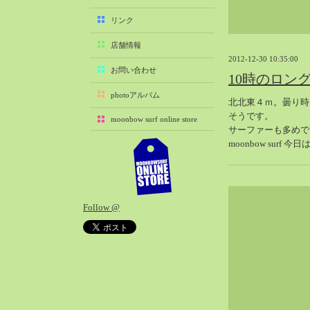
2025-11（29）
リンク
2025-10（22）
店舗情報
2025-09（25）
2012-12-30 10:35:00
2025-08（29）
お問い合わせ
10時のロン
2025-07（21）
photoアルバム
北北東４ｍ。曇り時
2025-06（27）
そうです。
moonbow surf online store
2025-05（27）
サーファーも多めで
2025-04（21）
moonbow surf 
2025-03（28）
2025-02（41）
2025-01（37）
Follow @
2024-12（54）
2024-11（28）
2024-10（29）
2024-09（29）
2024-08（27）
2024-07（34）