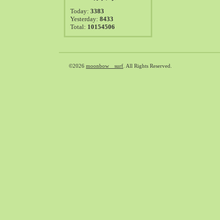
2021-08（38）
Today:
3383
2021-07（41）
Yesterday:
8433
Total:
10154506
2021-06（39）
2021-05（50）
2021-04（50）
2021-03（54）
©2026
moonbow surf
. All Rights Reserved.
2021-02（47）
2021-01（69）
2020-12（51）
2020-11（47）
2020-10（50）
2020-09（39）
2020-08（36）
2020-07（46）
2020-06（50）
2020-05（6）
2020-04（26）
2020-03（29）