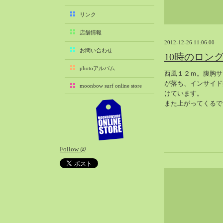
2025-11（29）
リンク
2025-10（22）
店舗情報
2025-09（25）
2012-12-26 11:06:00
2025-08（29）
お問い合わせ
10時のロン
2025-07（21）
photoアルバム
西風１２ｍ。腹胸サ
2025-06（27）
が落ち、インサイド
moonbow surf online store
2025-05（27）
けています。
2025-04（21）
また上がってくるで
2025-03（28）
2025-02（41）
2025-01（37）
Follow @
2024-12（54）
2024-11（28）
2024-10（29）
2024-09（29）
2024-08（27）
2024-07（34）