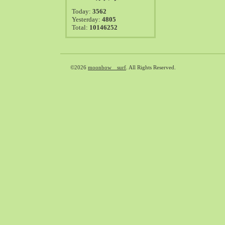
2021-08（38）
Today:
3562
2021-07（41）
Yesterday:
4805
Total:
10146252
2021-06（39）
2021-05（50）
2021-04（50）
2021-03（54）
©2026
moonbow surf
. All Rights Reserved.
2021-02（47）
2021-01（69）
2020-12（51）
2020-11（47）
2020-10（50）
2020-09（39）
2020-08（36）
2020-07（46）
2020-06（50）
2020-05（6）
2020-04（26）
2020-03（29）