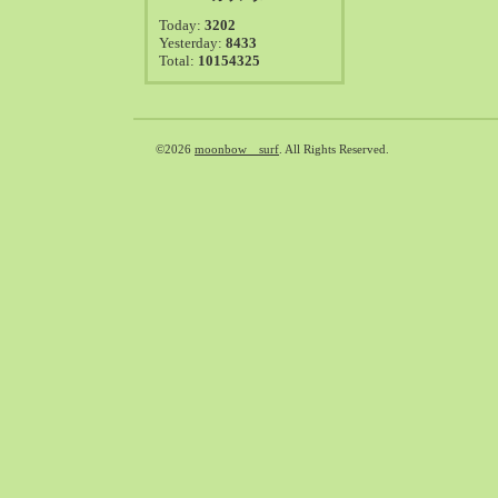
2021-08（38）
Today:
3202
2021-07（41）
Yesterday:
8433
Total:
10154325
2021-06（39）
2021-05（50）
2021-04（50）
2021-03（54）
©2026
moonbow surf
. All Rights Reserved.
2021-02（47）
2021-01（69）
2020-12（51）
2020-11（47）
2020-10（50）
2020-09（39）
2020-08（36）
2020-07（46）
2020-06（50）
2020-05（6）
2020-04（26）
2020-03（29）