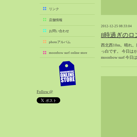
2025-11（29）
リンク
2025-10（22）
店舗情報
2025-09（25）
2012-12-25 08:33:04
2025-08（29）
お問い合わせ
8時過ぎのロ
2025-07（21）
photoアルバム
西北西10m。晴れ
2025-06（27）
っ白です。 今日は
moonbow surf online store
2025-05（27）
moonbow surf 
2025-04（21）
2025-03（28）
2025-02（41）
2025-01（37）
Follow @
2024-12（54）
2024-11（28）
2024-10（29）
2024-09（29）
2024-08（27）
2024-07（34）