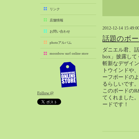
2025-11（29）
リンク
2025-10（22）
店舗情報
2025-09（25）
2012-12-14 15:49:0
2025-08（29）
お問い合わせ
話題のボード 
2025-07（21）
photoアルバム
2025-06（27）
ダニエル君、話
moonbow surf online store
2025-05（27）
box」披露し
斬新なデザイ
2025-04（21）
トウインドや
2025-03（28）
ーフボードの
2025-02（41）
るらしいです
2025-01（37）
このボードのR
Follow @
2024-12（54）
てくれました
2024-11（28）
ードです！
2024-10（29）
2024-09（29）
2024-08（27）
2024-07（34）