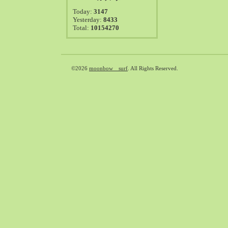
2021-08（38）
Today:
3147
2021-07（41）
Yesterday:
8433
Total:
10154270
2021-06（39）
2021-05（50）
2021-04（50）
2021-03（54）
©2026
moonbow surf
. All Rights Reserved.
2021-02（47）
2021-01（69）
2020-12（51）
2020-11（47）
2020-10（50）
2020-09（39）
2020-08（36）
2020-07（46）
2020-06（50）
2020-05（6）
2020-04（26）
2020-03（29）