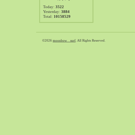
2021-08（38）
Today:
3522
2021-07（41）
Yesterday:
3884
Total:
10158529
2021-06（39）
2021-05（50）
2021-04（50）
2021-03（54）
©2026
moonbow surf
. All Rights Reserved.
2021-02（47）
2021-01（69）
2020-12（51）
2020-11（47）
2020-10（50）
2020-09（39）
2020-08（36）
2020-07（46）
2020-06（50）
2020-05（6）
2020-04（26）
2020-03（29）