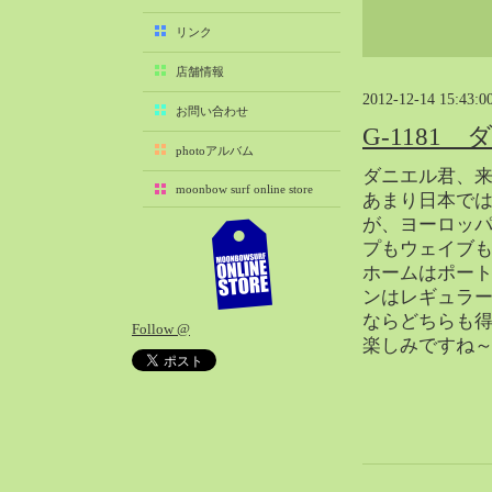
2025-11（29）
リンク
2025-10（22）
店舗情報
2025-09（25）
2012-12-14 15:43:0
2025-08（29）
お問い合わせ
G-1181
2025-07（21）
photoアルバム
2025-06（27）
ダニエル君、来mo
moonbow surf online store
2025-05（27）
あまり日本で
が、ヨーロッ
2025-04（21）
プもウェイブ
2025-03（28）
ホームはポー
2025-02（41）
ンはレギュラ
2025-01（37）
ならどちらも
Follow @
2024-12（54）
楽しみですね
2024-11（28）
2024-10（29）
2024-09（29）
2024-08（27）
2024-07（34）