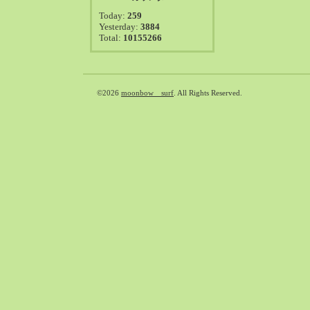
2021-08（38）
Today:
259
2021-07（41）
Yesterday:
3884
Total:
10155266
2021-06（39）
2021-05（50）
2021-04（50）
2021-03（54）
©2026
moonbow surf
. All Rights Reserved.
2021-02（47）
2021-01（69）
2020-12（51）
2020-11（47）
2020-10（50）
2020-09（39）
2020-08（36）
2020-07（46）
2020-06（50）
2020-05（6）
2020-04（26）
2020-03（29）