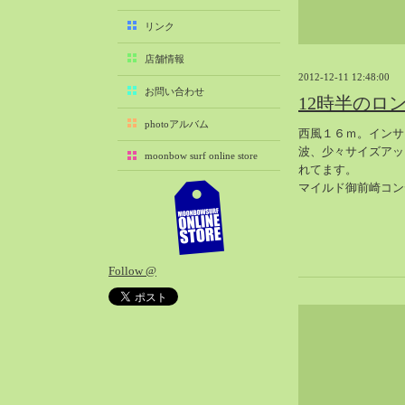
2025-11（29）
リンク
2025-10（22）
店舗情報
2025-09（25）
2012-12-11 12:48:00
2025-08（29）
お問い合わせ
12時半のロ
2025-07（21）
photoアルバム
西風１６ｍ。インサ
2025-06（27）
波、少々サイズアッ
moonbow surf online store
2025-05（27）
れてます。
2025-04（21）
マイルド御前崎コン
2025-03（28）
2025-02（41）
2025-01（37）
Follow @
2024-12（54）
2024-11（28）
2024-10（29）
2024-09（29）
2024-08（27）
2024-07（34）