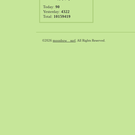
2021-08（38）
Today:
90
2021-07（41）
Yesterday:
4322
Total:
10159419
2021-06（39）
2021-05（50）
2021-04（50）
2021-03（54）
©2026
moonbow surf
. All Rights Reserved.
2021-02（47）
2021-01（69）
2020-12（51）
2020-11（47）
2020-10（50）
2020-09（39）
2020-08（36）
2020-07（46）
2020-06（50）
2020-05（6）
2020-04（26）
2020-03（29）