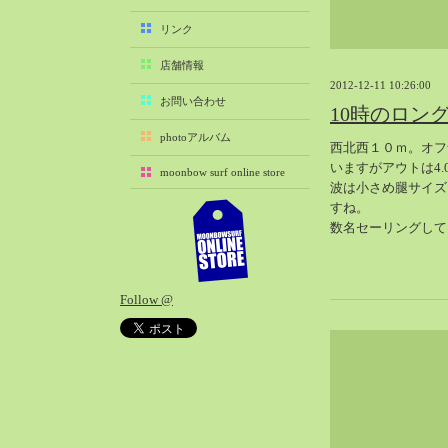
2025-11（29）
リンク
2025-10（22）
店舗情報
2025-09（25）
2012-12-11 10:26:00
2025-08（29）
お問い合わせ
10時のロン
2025-07（21）
photoアルバム
西北西１０ｍ。オフ
2025-06（27）
いますがアウトは4
moonbow surf online store
2025-05（27）
波は小さめ腿サイズ
2025-04（21）
すね。
数名セーリングして
2025-03（28）
2025-02（41）
2025-01（37）
Follow @
2024-12（54）
2024-11（28）
2024-10（29）
2024-09（29）
2024-08（27）
2024-07（34）