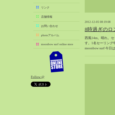
2025-11（29）
リンク
2025-10（22）
店舗情報
2025-09（25）
2012-12-05 08:19:08
2025-08（29）
お問い合わせ
8時過ぎのロ
2025-07（21）
photoアルバム
西風14m。晴れ。
2025-06（27）
す。1名セーリング
moonbow surf online store
2025-05（27）
moonbow surf 
2025-04（21）
2025-03（28）
2025-02（41）
2025-01（37）
Follow @
2024-12（54）
2024-11（28）
2024-10（29）
2024-09（29）
2024-08（27）
2024-07（34）