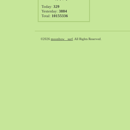
2021-08（38）
Today:
329
2021-07（41）
Yesterday:
3884
Total:
10155336
2021-06（39）
2021-05（50）
2021-04（50）
2021-03（54）
©2026
moonbow surf
. All Rights Reserved.
2021-02（47）
2021-01（69）
2020-12（51）
2020-11（47）
2020-10（50）
2020-09（39）
2020-08（36）
2020-07（46）
2020-06（50）
2020-05（6）
2020-04（26）
2020-03（29）