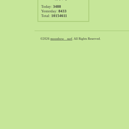
2021-08（38）
Today:
3488
2021-07（41）
Yesterday:
8433
Total:
10154611
2021-06（39）
2021-05（50）
2021-04（50）
2021-03（54）
©2026
moonbow surf
. All Rights Reserved.
2021-02（47）
2021-01（69）
2020-12（51）
2020-11（47）
2020-10（50）
2020-09（39）
2020-08（36）
2020-07（46）
2020-06（50）
2020-05（6）
2020-04（26）
2020-03（29）