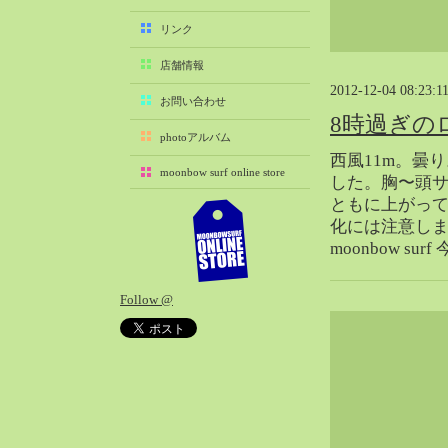
2025-11（29）
リンク
2025-10（22）
店舗情報
2025-09（25）
2012-12-04 08:23:1
2025-08（29）
お問い合わせ
8時過ぎの
2025-07（21）
photoアルバム
2025-06（27）
西風11m。曇
moonbow surf online store
2025-05（27）
した。胸〜頭
ともに上がっ
2025-04（21）
化には注意し
2025-03（28）
moonbow 
2025-02（41）
2025-01（37）
Follow @
2024-12（54）
2024-11（28）
2024-10（29）
2024-09（29）
2024-08（27）
2024-07（34）