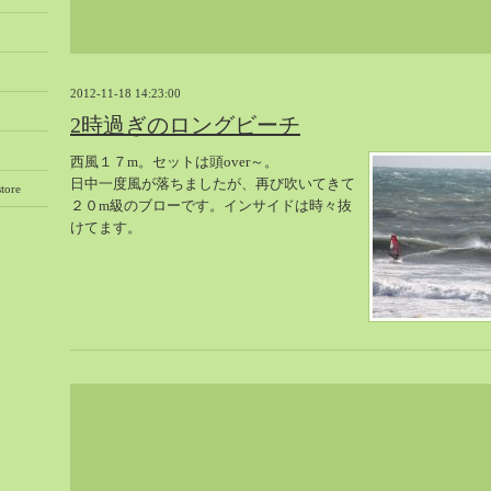
2012-11-18 14:23:00
2時過ぎのロングビーチ
西風１７m。セットは頭over～。
日中一度風が落ちましたが、再び吹いてきて
tore
２０m級のブローです。インサイドは時々抜
けてます。