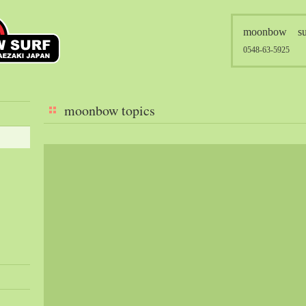
moonbow su
0548-63-5925
moonbow topics