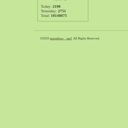
2021-08（38）
Today:
2190
2021-07（41）
Yesterday:
2751
Total:
10140075
2021-06（39）
2021-05（50）
2021-04（50）
2021-03（54）
©2026
moonbow surf
. All Rights Reserved.
2021-02（47）
2021-01（69）
2020-12（51）
2020-11（47）
2020-10（50）
2020-09（39）
2020-08（36）
2020-07（46）
2020-06（50）
2020-05（6）
2020-04（26）
2020-03（29）