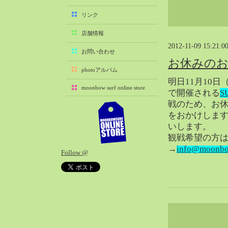
2025-11（29）
リンク
2025-10（22）
店舗情報
2025-09（25）
2012-11-09 15:21:0
2025-08（29）
お問い合わせ
お休みの
2025-07（21）
photoアルバム
2025-06（27）
明日11月10
moonbow surf online store
2025-05（27）
で開催される
S
戦のため、お
2025-04（21）
をおかけしま
2025-03（28）
いします。
2025-02（41）
観戦希望の方
2025-01（37）
→
info@moonbo
Follow @
2024-12（54）
2024-11（28）
2024-10（29）
2024-09（29）
2024-08（27）
2024-07（34）