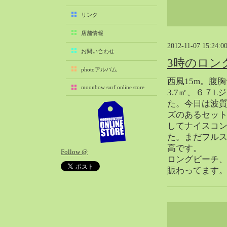
2025-11（29）
リンク
2025-10（22）
店舗情報
2025-09（25）
2012-11-07 15:24:0
2025-08（29）
お問い合わせ
3時のロン
2025-07（21）
photoアルバム
2025-06（27）
西風15m。腹
moonbow surf online store
2025-05（27）
3.7㎡、６７
た。今日は波
2025-04（21）
ズのあるセッ
2025-03（28）
してナイスコ
2025-02（41）
た。まだフルス
2025-01（37）
高です。
Follow @
2024-12（54）
ロングビーチ
2024-11（28）
賑わってます
2024-10（29）
2024-09（29）
2024-08（27）
2024-07（34）