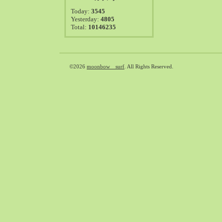
2021-08（38）
Today:
3545
2021-07（41）
Yesterday:
4805
Total:
10146235
2021-06（39）
2021-05（50）
2021-04（50）
2021-03（54）
©2026
moonbow surf
. All Rights Reserved.
2021-02（47）
2021-01（69）
2020-12（51）
2020-11（47）
2020-10（50）
2020-09（39）
2020-08（36）
2020-07（46）
2020-06（50）
2020-05（6）
2020-04（26）
2020-03（29）