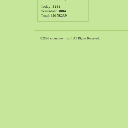
2021-08（38）
Today:
3232
2021-07（41）
Yesterday:
3884
Total:
10158239
2021-06（39）
2021-05（50）
2021-04（50）
2021-03（54）
©2026
moonbow surf
. All Rights Reserved.
2021-02（47）
2021-01（69）
2020-12（51）
2020-11（47）
2020-10（50）
2020-09（39）
2020-08（36）
2020-07（46）
2020-06（50）
2020-05（6）
2020-04（26）
2020-03（29）