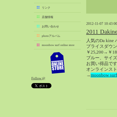
2025-11（29）
リンク
2025-10（22）
店舗情報
2025-09（25）
2012-11-07 10:43:0
2025-08（29）
お問い合わせ
2011 Dakine
2025-07（21）
photoアルバム
2025-06（27）
人気のDa kin
moonbow surf online store
プライスダウ
2025-05（27）
￥25,200→￥
2025-04（21）
ブルー、サイズS
2025-03（28）
お買い得品で
2025-02（41）
オンラインス
2025-01（37）
→
moonbow surf 
Follow @
2024-12（54）
2024-11（28）
2024-10（29）
2024-09（29）
2024-08（27）
2024-07（34）