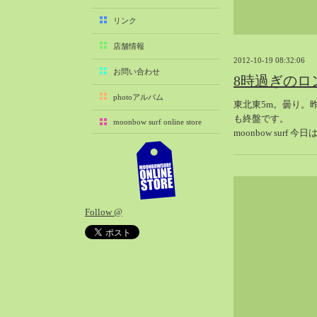
2025-11（29）
リンク
2025-10（22）
店舗情報
2025-09（25）
2012-10-19 08:32:06
2025-08（29）
お問い合わせ
8時過ぎのロ
2025-07（21）
photoアルバム
東北東5m。曇り。
2025-06（27）
も終盤です。
moonbow surf online store
2025-05（27）
moonbow surf 
2025-04（21）
2025-03（28）
2025-02（41）
2025-01（37）
Follow @
2024-12（54）
2024-11（28）
2024-10（29）
2024-09（29）
2024-08（27）
2024-07（34）