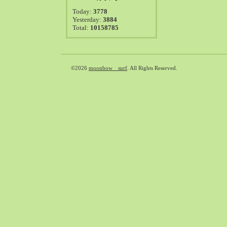
2021-08（38）
Today:
3778
2021-07（41）
Yesterday:
3884
Total:
10158785
2021-06（39）
2021-05（50）
2021-04（50）
2021-03（54）
©2026
moonbow surf
. All Rights Reserved.
2021-02（47）
2021-01（69）
2020-12（51）
2020-11（47）
2020-10（50）
2020-09（39）
2020-08（36）
2020-07（46）
2020-06（50）
2020-05（6）
2020-04（26）
2020-03（29）