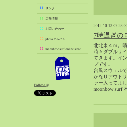
2025-11（29）
リンク
2025-10（22）
店舗情報
2025-09（25）
2012-10-13 07:28:0
2025-08（29）
お問い合わせ
7時過ぎの
2025-07（21）
photoアルバム
2025-06（27）
北北東４ｍ。
moonbow surf online store
2025-05（27）
時々ダブルサ
てきます。イ
2025-04（21）
プです。
2025-03（28）
台風スウェル
2025-02（41）
かなりアウト
2025-01（37）
ァー入ってま
Follow @
2024-12（54）
moonbow su
2024-11（28）
2024-10（29）
2024-09（29）
2024-08（27）
2024-07（34）