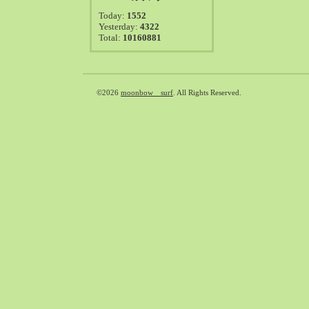
2021-08（38）
Today:
1552
2021-07（41）
Yesterday:
4322
Total:
10160881
2021-06（39）
2021-05（50）
2021-04（50）
2021-03（54）
©2026
moonbow surf
. All Rights Reserved.
2021-02（47）
2021-01（69）
2020-12（51）
2020-11（47）
2020-10（50）
2020-09（39）
2020-08（36）
2020-07（46）
2020-06（50）
2020-05（6）
2020-04（26）
2020-03（29）