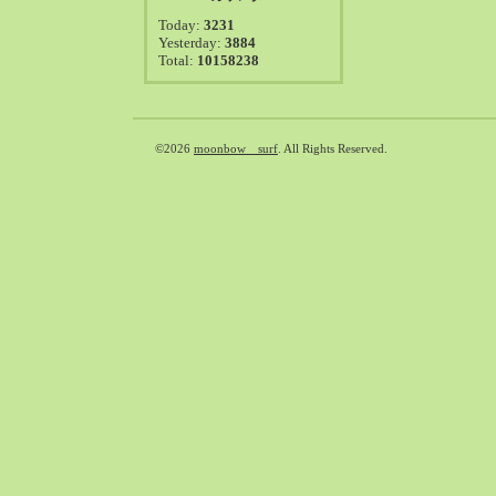
2021-08（38）
Today:
3231
2021-07（41）
Yesterday:
3884
Total:
10158238
2021-06（39）
2021-05（50）
2021-04（50）
2021-03（54）
©2026
moonbow surf
. All Rights Reserved.
2021-02（47）
2021-01（69）
2020-12（51）
2020-11（47）
2020-10（50）
2020-09（39）
2020-08（36）
2020-07（46）
2020-06（50）
2020-05（6）
2020-04（26）
2020-03（29）