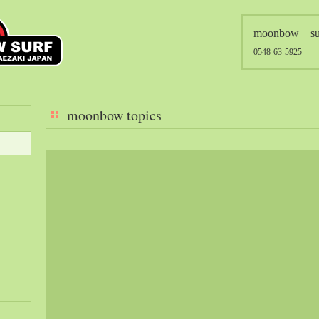
moonbow su
0548-63-5925
moonbow topics