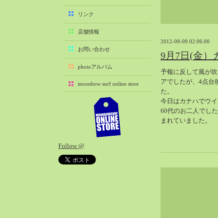
2025-11（29）
リンク
2025-10（22）
店舗情報
2025-09（25）
2012-09-09 02:06:00
2025-08（29）
お問い合わせ
9月7日(金）
2025-07（21）
photoアルバム
予報に反して風が吹
2025-06（27）
アでしたが、4点台
moonbow surf online store
2025-05（27）
た。
2025-04（21）
今日はカナハでウイ
60代のお二人でし
2025-03（28）
まれていました。
2025-02（41）
2025-01（37）
Follow @
2024-12（54）
2024-11（28）
2024-10（29）
2024-09（29）
2024-08（27）
2024-07（34）