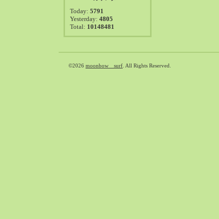
2021-08（38）
Today:
5791
2021-07（41）
Yesterday:
4805
Total:
10148481
2021-06（39）
2021-05（50）
2021-04（50）
2021-03（54）
©2026
moonbow surf
. All Rights Reserved.
2021-02（47）
2021-01（69）
2020-12（51）
2020-11（47）
2020-10（50）
2020-09（39）
2020-08（36）
2020-07（46）
2020-06（50）
2020-05（6）
2020-04（26）
2020-03（29）