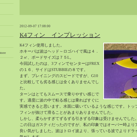
2012-09-07 17:08:00
K4フィン インプレッション
K4フィン使用しました。
ホキーパは波はヘッド～ロゴハイで風は４．
tore
２㎡、ボードサイズは７５L。
今回試したのは、3フィンでセンターはFREX
の１６、サイドはSTUBBIEの８です。
まず、プレイニングのスピードですが、G10
と比較しても劣る感じは全くありませんでし
た。
ターンはとてもスムースで乗りやすい感じで
す。適度に波の中で粘る感じは乗ればすぐに
実感できると思います。水面に吸いているような感じです。トッ
フィンが抜けて滑ることがあまりありませんでした。
しかし、柔らかすぎてずるずる引きずる印象は受けませんでした
この日はガスティだったのですが、私の印象ではオーバー時より
良い気がしました。波はトロイ波より、張っている波でよりドラ
気がします。