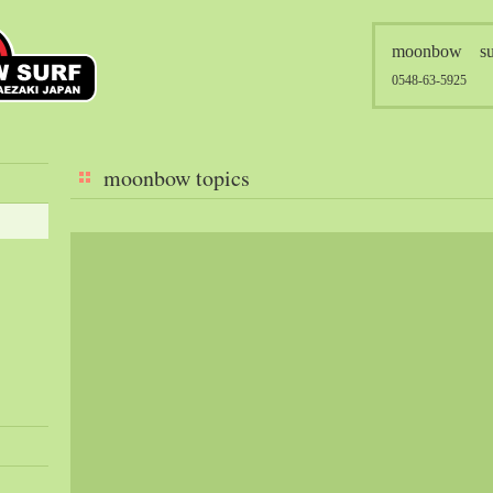
moonbow su
0548-63-5925
moonbow topics