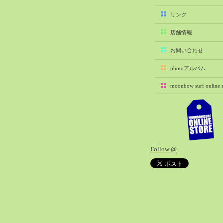
2025-11（29）
リンク
2025-10（22）
店舗情報
2025-09（25）
2025-08（29）
お問い合わせ
2025-07（21）
photoアルバム
2025-06（27）
moonbow surf online s
2025-05（27）
2025-04（21）
2025-03（28）
2025-02（41）
2025-01（37）
Follow @
2024-12（54）
2024-11（28）
2024-10（29）
2024-09（29）
2024-08（27）
2024-07（34）