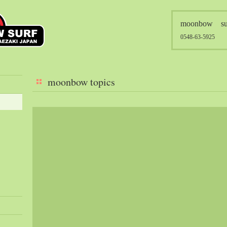
moonbow su
0548-63-5925
moonbow topics