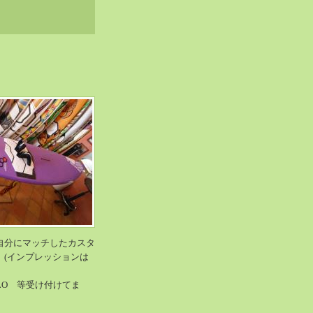
自分にマッチしたカスタ
(インプレッションは
ULO 等受け付けてま