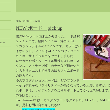
2012-09-06 16:55:00
NEW ボード pick up
僕のNEWボード出来上がりました。 長さ約
２２１ｃｍで、幅約５７ｃｍ、浮力７５L、
tore
スカッシュテイルの3フィンです。カラーはバ
イオレット。フィンはk4フィンのセンター１
６ｃｍ、サイド８ｃｍをセットしました。
ロッカーやボトム、テイル形状をはじめ、ス
タンス、ストラップ幅、カラーなど細かいと
ころをリクエストできるのはカスタムボード
の魅力です。
今のプロダクションボードは、どのブランド
もそれぞれかなりクオリティーが高くなっていると思いますが、
ムボードは、ライディングをよりサポートしてくれる気がします。
のちほど、、、）
moonbowsurfでは、カスタムボードもクアトロ、GOYA 、ANG
す。是非お問い合わせください。
→
info@moonbowsurf.com