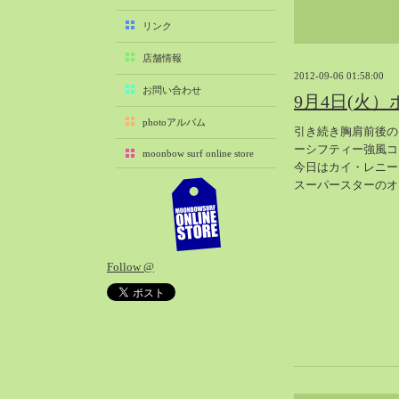
2025-11（29）
リンク
2025-10（22）
店舗情報
2025-09（25）
2012-09-06 01:58:00
2025-08（29）
お問い合わせ
9月4日(火
2025-07（21）
photoアルバム
引き続き胸肩前後の
2025-06（27）
ーシフティー強風コ
moonbow surf online store
2025-05（27）
今日はカイ・レニー
2025-04（21）
スーパースターのオ
2025-03（28）
2025-02（41）
2025-01（37）
Follow @
2024-12（54）
2024-11（28）
2024-10（29）
2024-09（29）
2024-08（27）
2024-07（34）