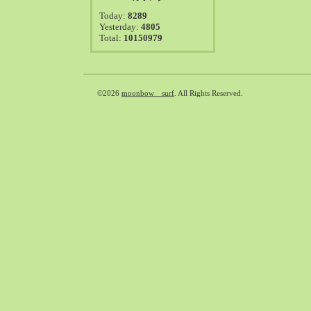
2021-08（38）
Today:
8289
2021-07（41）
Yesterday:
4805
Total:
10150979
2021-06（39）
2021-05（50）
2021-04（50）
2021-03（54）
©2026
moonbow surf
. All Rights Reserved.
2021-02（47）
2021-01（69）
2020-12（51）
2020-11（47）
2020-10（50）
2020-09（39）
2020-08（36）
2020-07（46）
2020-06（50）
2020-05（6）
2020-04（26）
2020-03（29）