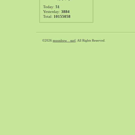
2021-08（38）
Today:
51
2021-07（41）
Yesterday:
3884
Total:
10155058
2021-06（39）
2021-05（50）
2021-04（50）
2021-03（54）
©2026
moonbow surf
. All Rights Reserved.
2021-02（47）
2021-01（69）
2020-12（51）
2020-11（47）
2020-10（50）
2020-09（39）
2020-08（36）
2020-07（46）
2020-06（50）
2020-05（6）
2020-04（26）
2020-03（29）