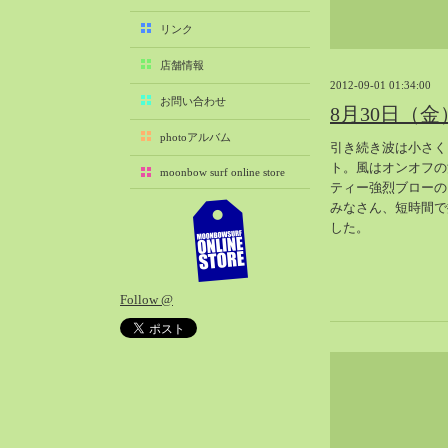
2025-11（29）
リンク
2025-10（22）
店舗情報
2025-09（25）
2012-09-01 01:34:00
2025-08（29）
お問い合わせ
8月30日（
2025-07（21）
photoアルバム
引き続き波は小さく
2025-06（27）
ト。風はオンオフの
moonbow surf online store
2025-05（27）
ティー強烈ブローの
2025-04（21）
みなさん、短時間で
した。
2025-03（28）
2025-02（41）
2025-01（37）
Follow @
2024-12（54）
2024-11（28）
2024-10（29）
2024-09（29）
2024-08（27）
2024-07（34）