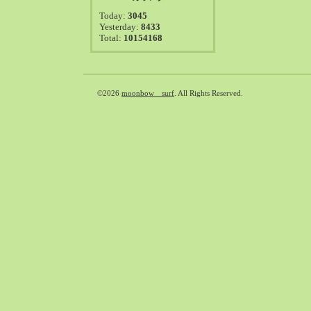
2021-08（38）
Today:
3045
2021-07（41）
Yesterday:
8433
Total:
10154168
2021-06（39）
2021-05（50）
2021-04（50）
2021-03（54）
©2026
moonbow surf
. All Rights Reserved.
2021-02（47）
2021-01（69）
2020-12（51）
2020-11（47）
2020-10（50）
2020-09（39）
2020-08（36）
2020-07（46）
2020-06（50）
2020-05（6）
2020-04（26）
2020-03（29）