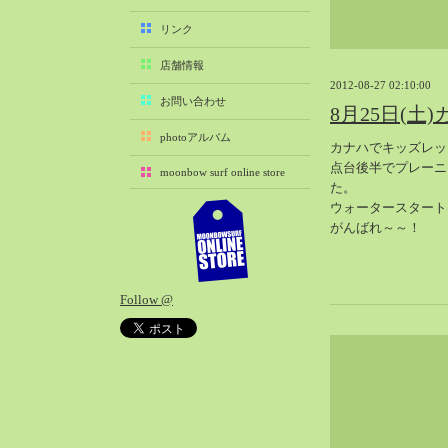
2025-11（29）
リンク
2025-10（22）
店舗情報
2025-09（25）
2012-08-27 02:10:00
2025-08（29）
お問い合わせ
8月25日(土
2025-07（21）
photoアルバム
カナハでキッズレッ
2025-06（27）
点台後半でプレーニ
moonbow surf online store
2025-05（27）
た。
2025-04（21）
ウォータースタート
がんばれ～～！
2025-03（28）
2025-02（41）
2025-01（37）
Follow @
2024-12（54）
2024-11（28）
2024-10（29）
2024-09（29）
2024-08（27）
2024-07（34）