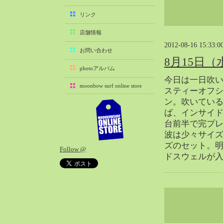
2025-11（29）
リンク
2025-10（22）
店舗情報
2025-09（25）
2012-08-16 15:33:0
2025-08（29）
お問い合わせ
8月15日
2025-07（21）
photoアルバム
2025-06（27）
今日は一日吹
moonbow surf online store
2025-05（27）
スティーオフ
ン。吹いてい
2025-04（21）
ば、インサイド
2025-03（28）
台前半で完プ
2025-02（41）
波は少々サイ
2025-01（37）
ズのセット。
Follow @
2024-12（54）
ドスウェルが
2024-11（28）
2024-10（29）
2024-09（29）
2024-08（27）
2024-07（34）