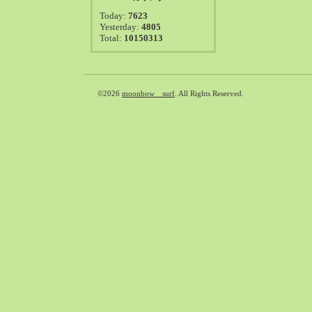
2021-08（38）
Today:
7623
2021-07（41）
Yesterday:
4805
Total:
10150313
2021-06（39）
2021-05（50）
2021-04（50）
2021-03（54）
©2026
moonbow surf
. All Rights Reserved.
2021-02（47）
2021-01（69）
2020-12（51）
2020-11（47）
2020-10（50）
2020-09（39）
2020-08（36）
2020-07（46）
2020-06（50）
2020-05（6）
2020-04（26）
2020-03（29）