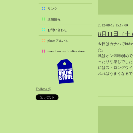
2025-11（29）
リンク
2025-10（22）
店舗情報
2025-09（25）
2012-08-12 15:17:00
2025-08（29）
お問い合わせ
8月11日（
2025-07（21）
photoアルバム
今日はカナハでkid
2025-06（27）
た。
moonbow surf online store
2025-05（27）
風はオン気味弱めで
2025-04（21）
ったりな感じでした
にはストロングウイ
2025-03（28）
れればうまくなるで
2025-02（41）
2025-01（37）
Follow @
2024-12（54）
2024-11（28）
2024-10（29）
2024-09（29）
2024-08（27）
2024-07（34）