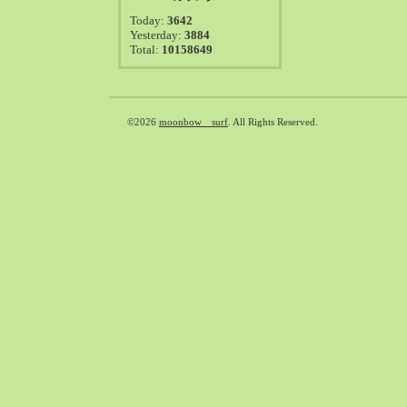
2021-08（38）
Today:
3642
2021-07（41）
Yesterday:
3884
Total:
10158649
2021-06（39）
2021-05（50）
2021-04（50）
2021-03（54）
©2026
moonbow surf
. All Rights Reserved.
2021-02（47）
2021-01（69）
2020-12（51）
2020-11（47）
2020-10（50）
2020-09（39）
2020-08（36）
2020-07（46）
2020-06（50）
2020-05（6）
2020-04（26）
2020-03（29）