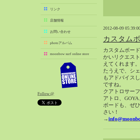
2025-11（29）
リンク
2025-10（22）
店舗情報
2025-09（25）
2012-08-09 05:39:0
2025-08（29）
お問い合わせ
カスタム
2025-07（21）
photoアルバム
2025-06（27）
カスタムボー
moonbow surf online store
2025-05（27）
かいリクエス
えてくれます
2025-04（21）
たうえで、シ
2025-03（28）
もアドバイス
2025-02（41）
ですね。
2025-01（37）
クアトロサー
Follow @
2024-12（54）
アトロ、GOYA、
2024-11（28）
ボードも、ぜ
さい！
2024-10（29）
→
info@moonbo
2024-09（29）
2024-08（27）
2024-07（34）