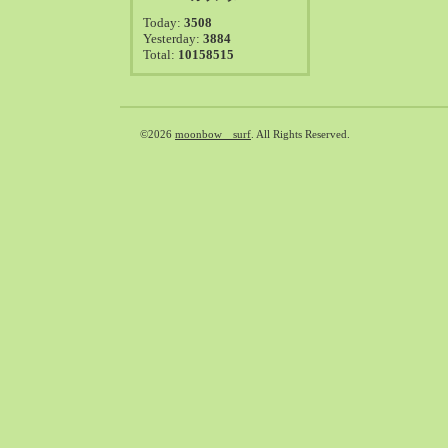
2021-08（38）
Today:
3508
2021-07（41）
Yesterday:
3884
Total:
10158515
2021-06（39）
2021-05（50）
2021-04（50）
2021-03（54）
©2026
moonbow surf
. All Rights Reserved.
2021-02（47）
2021-01（69）
2020-12（51）
2020-11（47）
2020-10（50）
2020-09（39）
2020-08（36）
2020-07（46）
2020-06（50）
2020-05（6）
2020-04（26）
2020-03（29）